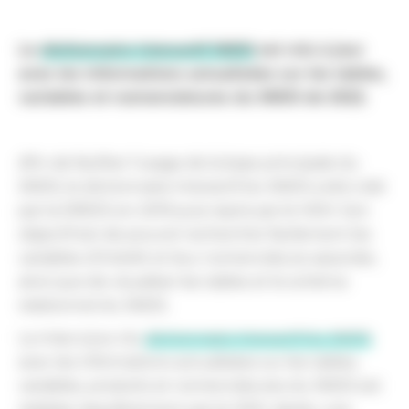
Le
dictionnaire interactif SNDS
est mis à jour
avec les informations actualisées sur les tables,
variables et nomenclatures du SNDS de 2022.
Afin de faciliter l’usage de la base principale du
SNDS, le dictionnaire interactif du SNDS a été créé
par la DREES en 2019 puis repris par le HDH. Son
objectif est de pouvoir rechercher facilement les
variables d’intérêt et leur nomenclature associée,
ainsi que de visualiser les tables et le schéma
relationnel du SNDS.
La mise à jour du
dictionnaire interactif du SNDS
avec les informations actualisées sur les tables,
variables, produits et nomenclatures du SNDS est