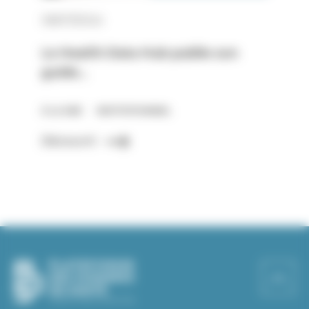
08/07/2024
Le Health Data Hub publie son
guide…
À LA UNE
INSTITUTIONNEL
Découvrir