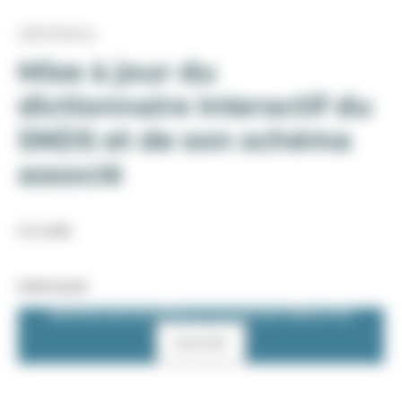
23/07/2024
Mise à jour du
dictionnaire interactif du
SNDS et de son schéma
associé
À LA UNE
PARTAGER
PARTAGE SUR LES RÉSEAUX SOCIAUX EST DÉSACTIVÉ.
Autoriser