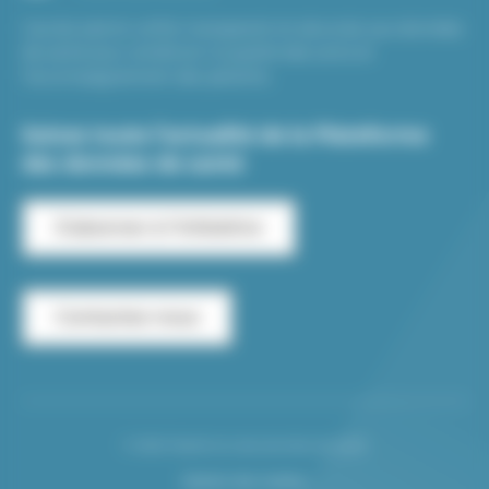
L’accès aisé et unifié, transparent et sécurisé, aux données
de santé pour améliorer la qualité des soins et
l’accompagnement des patients.
Suivez toute l’actualité de la Plateforme
des données de santé
S'abonner à l'infolettre
Contactez-nous
© 2026 Plateforme des données de santé
Gestion des cookies