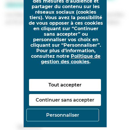
des mesures d’audience et
data-hub.fr
.
partager du contenu sur les
réseaux sociaux (cookies
La mise à jour avec les métadonnées 2023 aura lieu
tiers). Vous avez la possibilité
en fin d’année ou au début de l’année prochaine.
de vous opposer à ces cookies
en cliquant sur “Continuer
sans accepter” ou
personnaliser vos choix en
cliquant sur “Personnaliser”.
Pour plus d’information,
consultez notre
Politique de
gestion des cookies
.
Tout accepter
Continuer sans accepter
Personnaliser
16/07/2024