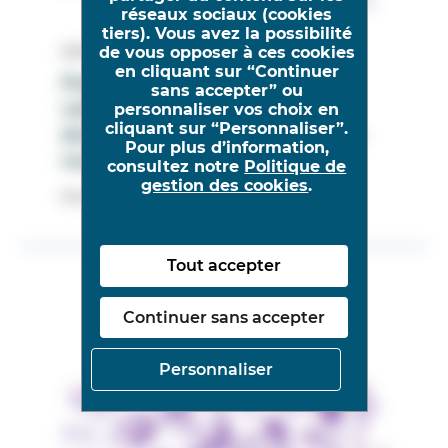
réseaux sociaux (cookies
tiers). Vous avez la possibilité
de vous opposer à ces cookies
29/06/2026
en cliquant sur “Continuer
Panorama des solutions de
sans accepter” ou
valorisation et réutilisation des
personnaliser vos choix en
cliquant sur “Personnaliser”.
données de santé : participez au
Pour plus d’information,
recensement 2026
consultez notre
Politique de
gestion des cookies
.
À LA UNE
PARTENAIRES
Tout accepter
Continuer sans accepter
Personnaliser