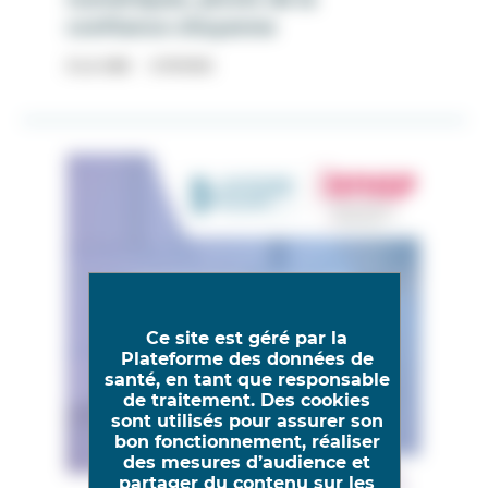
confiance citoyenne
À LA UNE
CITOYEN
Ce site est géré par la
Plateforme des données de
santé, en tant que responsable
de traitement. Des cookies
sont utilisés pour assurer son
bon fonctionnement, réaliser
des mesures d’audience et
partager du contenu sur les