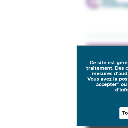
Ce site est gér
traitement. Des c
mesures d’audi
Vous avez la pos
accepter” ou 
d’inf
To