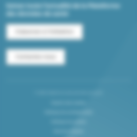
Suivez toute l’actualité de la Plateforme
des données de santé
S'abonner à l'infolettre
Contactez-nous
© 2026 Plateforme des données de santé
Gestion des cookies
Politique de confidentialité
Politique de cookies
Mentions légales