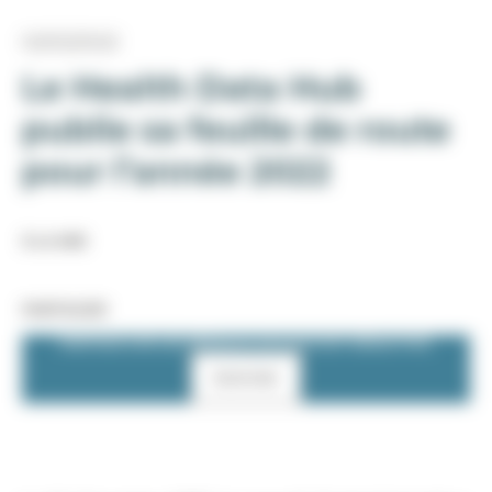
02/02/2022
Le Health Data Hub
publie sa feuille de route
pour l’année 2022
À LA UNE
PARTAGER
PARTAGE SUR LES RÉSEAUX SOCIAUX EST DÉSACTIVÉ.
Autoriser