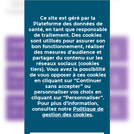
données de santé ;
poursuivre la structuration interne.
Ce site est géré par la
Plateforme des données de
santé, en tant que responsable
de traitement. Des cookies
sont utilisés pour assurer son
Feuille de route
bon fonctionnement, réaliser
des mesures d’audience et
PDF - 5,36 Mo
partager du contenu sur les
réseaux sociaux (cookies
tiers). Vous avez la possibilité
English version
de vous opposer à ces cookies
en cliquant sur “Continuer
PDF - 5,27 Mo
sans accepter” ou
personnaliser vos choix en
cliquant sur “Personnaliser”.
Communiqué de presse
Pour plus d’information,
consultez notre
Politique de
PDF - 0,17 Mo
gestion des cookies
.