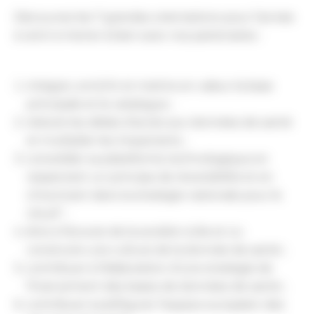
Découvrez les 7 grandes orientations pour l’année
à venir à mener à bien avec nos partenaires :
intégrer, enrichir et mettre en valeur la base
principale et le catalogue ;
réduire les délais d’accès aux données de santé
et multiplier les impactants ;
consolider sa plateforme technologique en
respectant un principe de réversibilité et en
s’inscrivant dans la stratégie nationale pour le
cloud” ;
être à l’écoute de la société civile et co-
construire une culture de la donnée de santé ;
contribuer à l’élaboration d’une stratégie de
financement des bases de données de santé ;
contribuer à préfigurer l’espace européen des