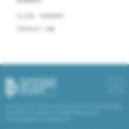
propose…
À LA UNE
ÉVÉNEMENT
Découvrir
L’accès aisé et unifié, transparent et sécurisé, aux données
de santé pour améliorer la qualité des soins et
l’accompagnement des patients.