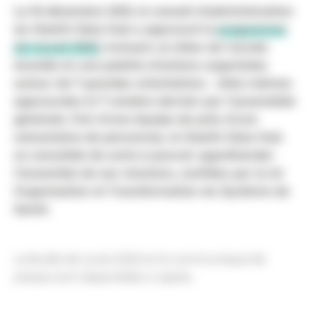
Le 16 décembre 2021, le conseil d’administration
du Health Data Hub a approuvé le
programme
de travail 2022
, incluant un bilan de l’année
écoulée et une palette d’actions organisées
autour de 7 grandes orientations - elles-mêmes
approuvées le 7 octobre dernier par l'assemblée
générale. Fort d’une équipe de près d’une
soixantaine de personnes, le Health Data Hub
se consolide de sorte à pouvoir appréhender
l’ensemble de ses missions, confiées par la loi
Organisation et Transformation du Système de
Santé.
La feuille de route 2022 et le communiqué de
presse sont disponibles ci-après.