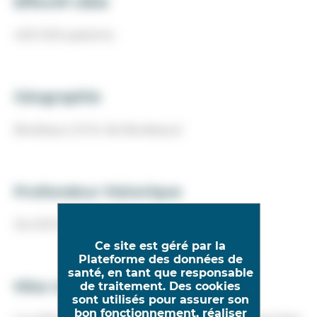
Effectif cible
400 000 patients
Géographie
Bordeaux (CHU de Bordeaux)
Profondeur historique
De 2013 à 2020
Ce site est géré par la
Plateforme des données de
santé, en tant que responsable
Mise à jour
de traitement. Des cookies
sont utilisés pour assurer son
bon fonctionnement, réaliser